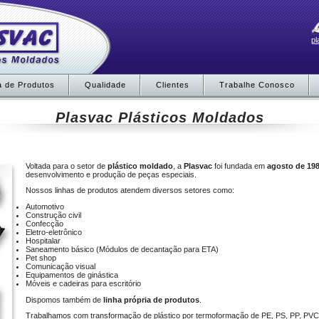
pl
a de Produtos
Qualidade
Clientes
Trabalhe Conosco
Plasvac Plásticos Moldados
Voltada para o setor de
plástico moldado
, a
Plasvac
foi fundada em
agosto de 19
desenvolvimento e produção de peças especiais.
Nossos linhas de produtos atendem diversos setores como:
Automotivo
Construção civil
Confecção
Eletro-eletrônico
Hospitalar
Saneamento básico (Módulos de decantação para ETA)
Pet shop
Comunicação visual
Equipamentos de ginástica
Móveis e cadeiras para escritório
Dispomos também de
linha própria de produtos
.
Trabalhamos com transformação de plástico por termoformação de PE, PS, PP, PVC