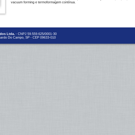
vacuum forming e termoformagem contínua.
dos Ltda.
- CNPJ 59.559.625/0001-30
rnardo Do Campo, SP - CEP 09633-010