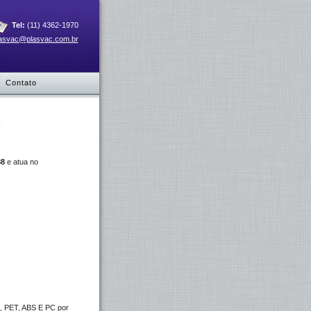
Tel:
(11) 4362-1970
asvac@plasvac.com.br
Contato
88
e atua no
, PET, ABS E PC por